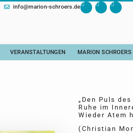
info@marion-schroers.de
VERANSTALTUNGEN
MARION SCHROERS
„Den Puls des
Ruhe im Inner
Wieder Atem ho
(Christian Mo